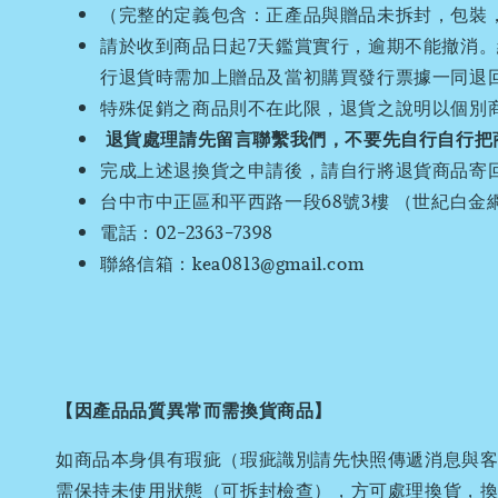
（完整的定義包含：正產品與贈品未拆封，包裝
請於收到商品日起7天鑑賞實行，逾期不能撤消
行退貨時需加上贈品及當初購買發行票據一同退
特殊促銷之商品則不在此限，退貨之說明以個別
退貨處理請先留言聯繫我們
，
不要先自行自行把
完成上述退換貨之申請後，請自行將退貨商品寄
台中市中正區和平西路一段68號3樓 （世紀白金
電話：02-2363-7398
聯絡信箱：kea0813@gmail.com
【因產品品質異常而需換貨商品】
如商品本身俱有瑕疵（瑕疵識別請先快照傳遞消息與客
需保持未使用狀態（可拆封檢查），方可處理換貨，