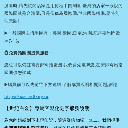
測量時,請先詢問店家是用何種手圍測量,臺灣的店家一般說的
國際圍就是台灣圍,只是俗稱為國際圍,並非國際標準,要特別
注意歐!
▶️一般國際主流手圍有：美圍;歐圍;日圍;港圍,記得要詢問歐
📣('ᴗ' )و
💍免費指圍圈提供服務：
您也可以備註需要郵寄指圍圈,我們會先電聯您,在安排寄出指
圍圈供您試戴。
▶️購買前可以先前往下方連結,了解購買說明相關問題,謝謝
https://pse.is/83nyxu
【世紀白金】專屬客製化刻字服務說明
為您的婚戒刻下永恆印記，讓這份信物獨一無二。我們提供
免費電腦雷射刻字
服務，將您的紀念日或誓言永遠珍藏。