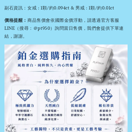
副石資訊：女戒 : 1顆/約0.094ct & 男戒 : 1顆/約0.01ct
價格提醒：
商品售價會依國際金價浮動，請透過官方客服
LINE（搜尋：＠pt950）詢問當日售價，我們會提供下單連
結，謝謝。