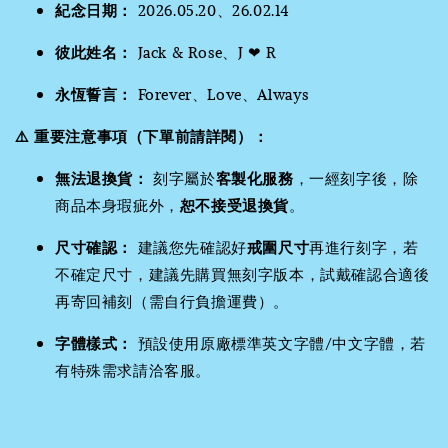
紀念日期：
2026.05.20、26.02.14
彼此姓名：
Jack & Rose、J ❤ R
永恆誓言：
Forever、Love、Always
⚠️ 重要注意事項（下單前請詳閱）：
無法退換貨：
刻字屬於
客製化服務
，一經刻字後，除
商品本身瑕疵外，
恕不接受退換貨
。
尺寸確認：
建議您先確認好
戒圍尺寸
再進行刻字，若
不確定尺寸，建議先購買無刻字版本，試戴確認合適後
再寄回補刻（需自行負擔運費）。
字體樣式：
預設使用原廠標準英文字體/中文字體，若
有特殊需求請洽客服。