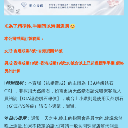
※為了精準性,手圍請以港圍選購
本公司戒圍訂製範圍：
女戒:香港戒圍8號~香港戒圍16號
男戒:香港戒圍18號~香港戒圍19號;
20號含以上已超過標準手圍,價格
另外計算
ℹ️
特別說明
：本賣場【結婚鑽戒】的主鑽為【3A特級鋯石
CZ】，非採用天然鑽石，如需更換天然鑽石請先聯繫客服人
員諮詢【GIA認證鑽石報價】，戒台上小鑽則是使用天然鑽石
（G~H/VS等級）請安心選購，謝謝。
💖
貼心提示
：通常一天之中,晚上的指圍會是最大的,建議您於
晚上測量,如果不確定的話,也可請一般坊間珠寶店幫您測量,