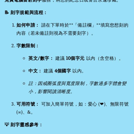
📝 刻字規範與流程：
如何申請：
請在下單時於**「備註欄」**填寫您想刻的
內容（若未備註則視為不需要刻字）。
字數限制：
英文/數字：
建議
10個字元
以內（含空格）。
中文：
建議
4個國字
以內。
註：因戒圈弧度與寬度限制，字數過多字體會變
小，影響閱讀清晰度。
可用符號：
可加入簡單符號，如：愛心 (❤)、無限符號
(∞)、&。
💡 刻字靈感參考：