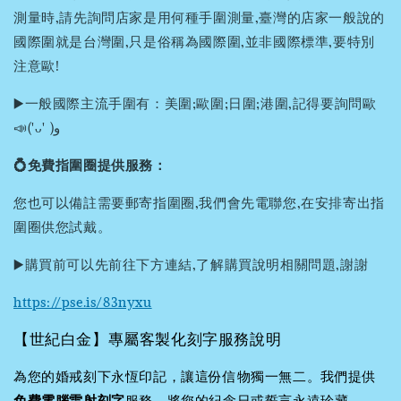
測量時,請先詢問店家是用何種手圍測量,臺灣的店家一般說的
國際圍就是台灣圍,只是俗稱為國際圍,並非國際標準,要特別
注意歐!
▶️一般國際主流手圍有：美圍;歐圍;日圍;港圍,記得要詢問歐
📣('ᴗ' )و
💍免費指圍圈提供服務：
您也可以備註需要郵寄指圍圈,我們會先電聯您,在安排寄出指
圍圈供您試戴。
▶️購買前可以先前往下方連結,了解購買說明相關問題,謝謝
https://pse.is/83nyxu
【世紀白金】專屬客製化刻字服務說明
為您的婚戒刻下永恆印記，讓這份信物獨一無二。我們提供
免費電腦雷射刻字
服務，將您的紀念日或誓言永遠珍藏。