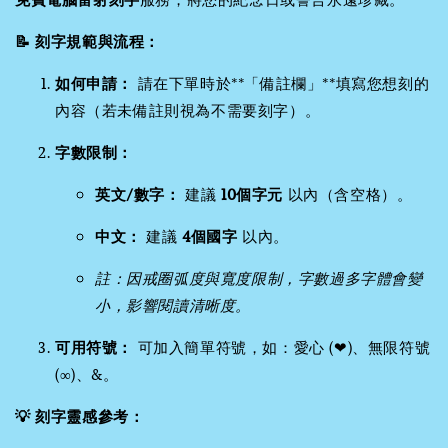
📝 刻字規範與流程：
如何申請：
請在下單時於**「備註欄」**填寫您想刻的
內容（若未備註則視為不需要刻字）。
字數限制：
英文/數字：
建議
10個字元
以內（含空格）。
中文：
建議
4個國字
以內。
註：因戒圈弧度與寬度限制，字數過多字體會變
小，影響閱讀清晰度。
可用符號：
可加入簡單符號，如：愛心 (❤)、無限符號
(∞)、&。
💡 刻字靈感參考：