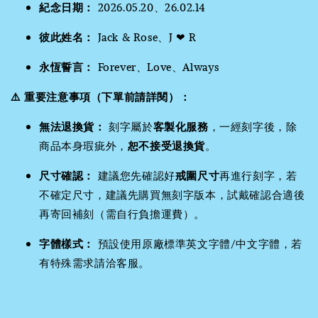
紀念日期：
2026.05.20、26.02.14
彼此姓名：
Jack & Rose、J ❤ R
永恆誓言：
Forever、Love、Always
⚠️ 重要注意事項（下單前請詳閱）：
無法退換貨：
刻字屬於
客製化服務
，一經刻字後，除
商品本身瑕疵外，
恕不接受退換貨
。
尺寸確認：
建議您先確認好
戒圍尺寸
再進行刻字，若
不確定尺寸，建議先購買無刻字版本，試戴確認合適後
再寄回補刻（需自行負擔運費）。
字體樣式：
預設使用原廠標準英文字體/中文字體，若
有特殊需求請洽客服。