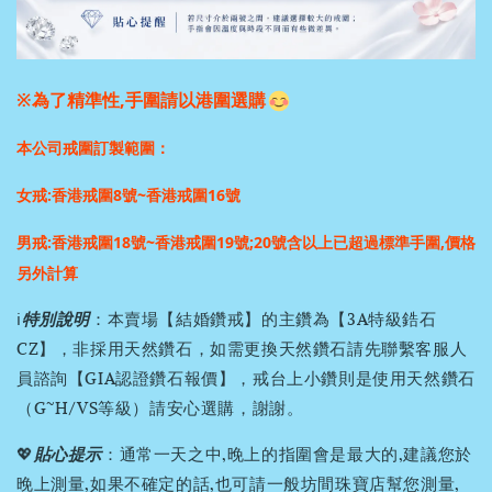
※為了精準性,手圍請以港圍選購
本公司戒圍訂製範圍：
女戒:香港戒圍8號~香港戒圍16號
男戒:香港戒圍18號~香港戒圍19號;
20號含以上已超過標準手圍,價格
另外計算
ℹ️
特別說明
：本賣場【結婚鑽戒】的主鑽為【3A特級鋯石
CZ】，非採用天然鑽石，如需更換天然鑽石請先聯繫客服人
員諮詢【GIA認證鑽石報價】，戒台上小鑽則是使用天然鑽石
（G~H/VS等級）請安心選購，謝謝。
💖
貼心提示
：通常一天之中,晚上的指圍會是最大的,建議您於
晚上測量,如果不確定的話,也可請一般坊間珠寶店幫您測量,