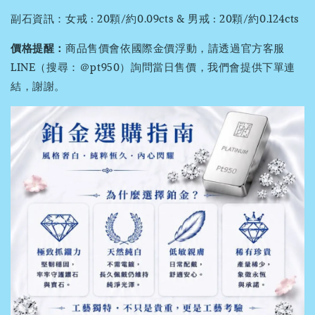
副石資訊：女戒 : 20顆/約0.09cts & 男戒 : 20顆/約0.124cts
價格提醒：
商品售價會依國際金價浮動，請透過官方客服
LINE（搜尋：＠pt950）詢問當日售價，我們會提供下單連
結，謝謝。