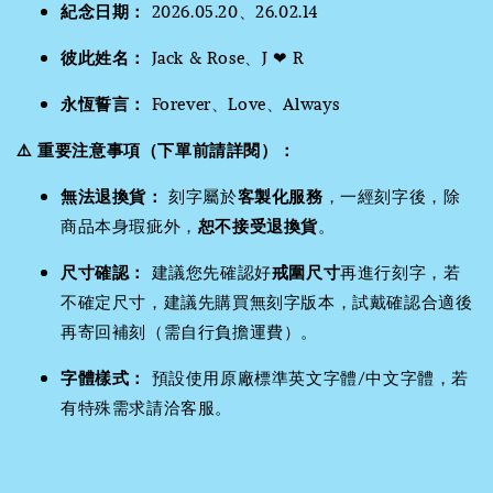
紀念日期：
2026.05.20、26.02.14
彼此姓名：
Jack & Rose、J ❤ R
永恆誓言：
Forever、Love、Always
⚠️ 重要注意事項（下單前請詳閱）：
無法退換貨：
刻字屬於
客製化服務
，一經刻字後，除
商品本身瑕疵外，
恕不接受退換貨
。
尺寸確認：
建議您先確認好
戒圍尺寸
再進行刻字，若
不確定尺寸，建議先購買無刻字版本，試戴確認合適後
再寄回補刻（需自行負擔運費）。
字體樣式：
預設使用原廠標準英文字體/中文字體，若
有特殊需求請洽客服。