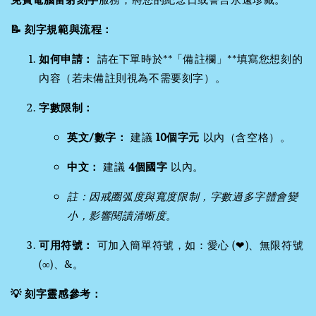
📝 刻字規範與流程：
如何申請：
請在下單時於**「備註欄」**填寫您想刻的
內容（若未備註則視為不需要刻字）。
字數限制：
英文/數字：
建議
10個字元
以內（含空格）。
中文：
建議
4個國字
以內。
註：因戒圈弧度與寬度限制，字數過多字體會變
小，影響閱讀清晰度。
可用符號：
可加入簡單符號，如：愛心 (❤)、無限符號
(∞)、&。
💡 刻字靈感參考：