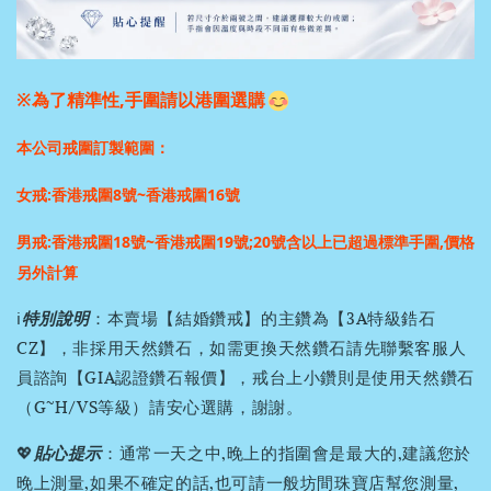
※為了精準性,手圍請以港圍選購
本公司戒圍訂製範圍：
女戒:香港戒圍8號~香港戒圍16號
男戒:香港戒圍18號~香港戒圍19號;
20號含以上已超過標準手圍,價格
另外計算
ℹ️
特別說明
：本賣場【結婚鑽戒】的主鑽為【3A特級鋯石
CZ】，非採用天然鑽石，如需更換天然鑽石請先聯繫客服人
員諮詢【GIA認證鑽石報價】，戒台上小鑽則是使用天然鑽石
（G~H/VS等級）請安心選購，謝謝。
💖
貼心提示
：通常一天之中,晚上的指圍會是最大的,建議您於
晚上測量,如果不確定的話,也可請一般坊間珠寶店幫您測量,