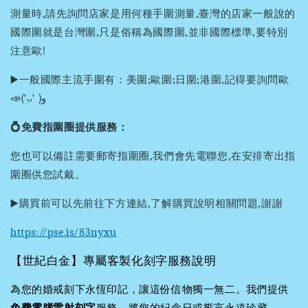
測量時,請先詢問店家是用何種手圍測量,臺灣的店家一般說的
國際圍就是台灣圍,只是俗稱為國際圍,並非國際標準,要特別
注意歐!
▶️一般國際主流手圍有：美圍;歐圍;日圍;港圍,記得要詢問歐
📣('ᴗ' )و
💍免費指圍圈提供服務：
您也可以備註需要郵寄指圍圈,我們會先電聯您,在安排寄出指
圍圈供您試戴。
▶️購買前可以先前往下方連結,了解購買說明相關問題,謝謝
https://pse.is/83nyxu
【世紀白金】專屬客製化刻字服務說明
為您的婚戒刻下永恆印記，讓這份信物獨一無二。我們提供
免費電腦雷射刻字
服務，將您的紀念日或誓言永遠珍藏。