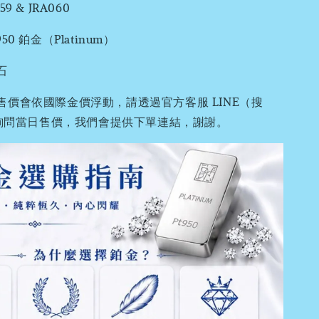
 & JRA060
0 鉑金（Platinum）
石
售價會依國際金價浮動，請透過官方客服 LINE（搜
0）詢問當日售價，我們會提供下單連結，謝謝。