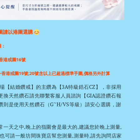
圍請以港圍選購
圍：
香港戒圍16號
~香港戒圍19號;
20號含以上已超過標準手圍,價格另外計算
場【結婚鑽戒】的主鑽為【3A特級鋯石CZ】，非採用
更換天然鑽石請先聯繫客服人員諮詢【GIA認證鑽石報
鑽則是使用天然鑽石（G~H/VS等級）請安心選購，謝
常一天之中,晚上的指圍會是最大的,建議您於晚上測量,
,也可請一般坊間珠寶店幫您測量,測量時,請先詢問店家