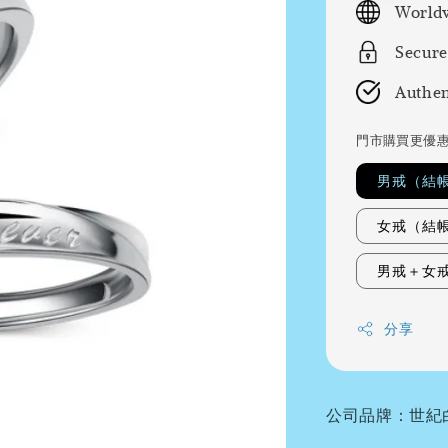
Worldw
Secure
Authen
門市購買更優
男戒（結
女戒（結
男戒＋女
分享
公司品牌：世紀