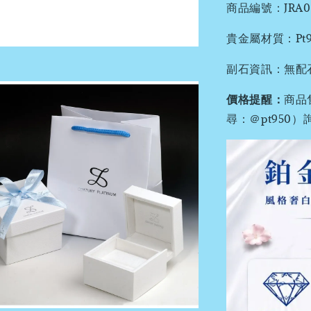
商品編號：JRA059
貴金屬材質：Pt95
副石資訊：無配
價格提醒：
商品
尋：＠pt95