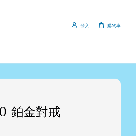
登入
購物車
50 鉑金對戒