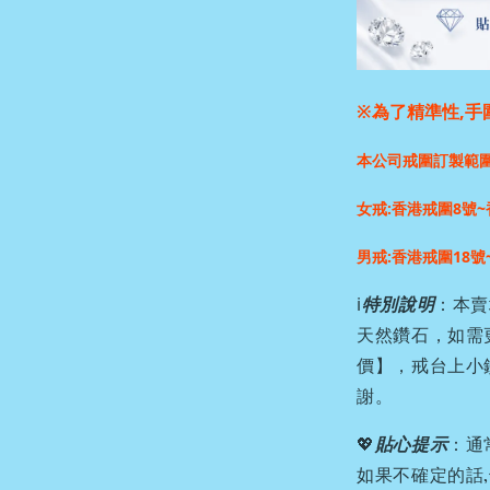
※為了精準性,手
本公司戒圍訂製範
女戒:香港戒圍8號~
男戒:香港戒圍18號
ℹ️
特別說明
：本賣
天然鑽石，如需
價】，戒台上小
謝。
💖
貼心提示
：通
如果不確定的話