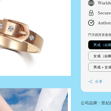
Worldw
Secure
Authen
門市購買更優
男戒（結
女戒（結
男戒＋女
分享
公司品牌：世紀