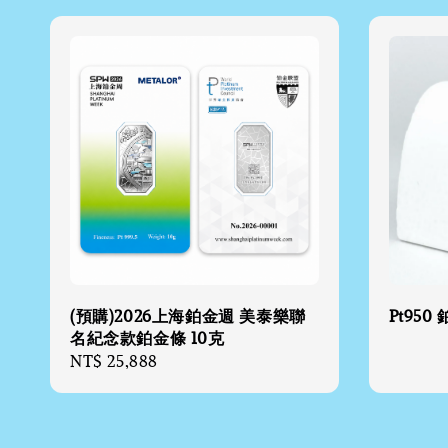
(預購)2026上海鉑金週 美泰樂聯
Pt950
名紀念款鉑金條 10克
Regular
NT$ 25,888
price