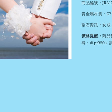
商品編號：JRA139
貴金屬材質：G750(
副石資訊：女戒 : 4
價格提醒：
商品
尋：＠pt95