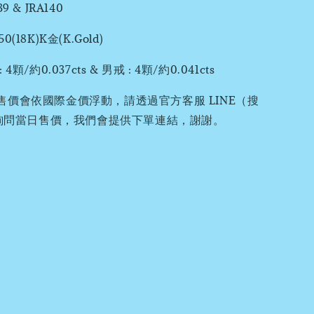
 & JRA140
18K)K金(K.Gold)
顆/約0.037cts & 男戒 : 4顆/約0.041cts
售價會依國際金價浮動，請透過官方客服 LINE（搜
0）詢問當日售價，我們會提供下單連結，謝謝。