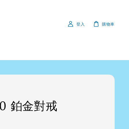
登入
購物車
50 鉑金對戒