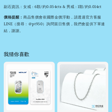
副石資訊：女戒 : 6顆/約0.054cts & 男戒 : 1顆/約0.014ct
價格提醒：
商品售價會依國際金價浮動，請透過官方客服
LINE（搜尋：＠pt950）詢問當日售價，我們會提供下單連
結，謝謝。
我猜你喜歡