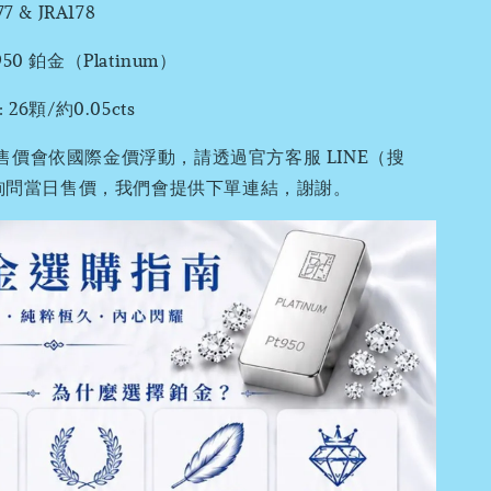
 & JRA178
0 鉑金（Platinum）
26顆/約0.05cts
售價會依國際金價浮動，請透過官方客服 LINE（搜
0）詢問當日售價，我們會提供下單連結，謝謝。