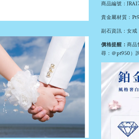
商品編號：JRA177
貴金屬材質：Pt95
副石資訊：女戒 : 
價格提醒：
商品
尋：＠pt95