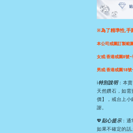
※為了精準性,手
本公司戒圍訂製範
女戒:香港戒圍8號~
男戒:香港戒圍18號
ℹ️
特別說明
：本賣
天然鑽石，如需
價】，戒台上小
謝。
💖
貼心提示
：通
如果不確定的話