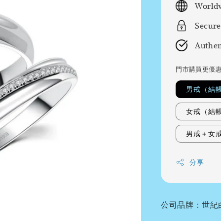
Worldw
Secure
Authen
門市購買更優
男戒（結
女戒（結
男戒＋女
分享
公司品牌：世紀