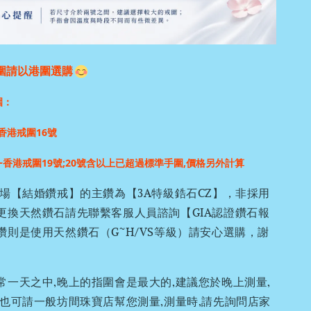
圍請以港圍選購
圍：
香港戒圍16號
~香港戒圍19號;
20號含以上已超過標準手圍,價格另外計算
場【結婚鑽戒】的主鑽為【3A特級鋯石CZ】，非採用
更換天然鑽石請先聯繫客服人員諮詢【GIA認證鑽石報
鑽則是使用天然鑽石（G~H/VS等級）請安心選購，謝
常一天之中,晚上的指圍會是最大的,建議您於晚上測量,
,也可請一般坊間珠寶店幫您測量,測量時,請先詢問店家