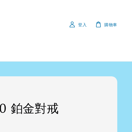
登入
購物車
50 鉑金對戒