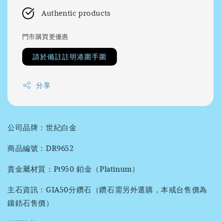
Authentic products
門市購買更優惠
請於備註註明港圍手圍
分享
公司品牌：世紀白金
商品編號：DR9652
貴金屬材質：Pt950 鉑金（Platinum）
主石資訊：GIA50分鑽石（鑽石需另外選購，本戒台售價為
鑲鋯石售價）