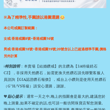
※為了精準性,手圍請以港圍選購
本公司戒圍訂製範圍：
女戒:香港戒圍8號~香港戒圍16號
男戒:香港戒圍18號~香港戒圍19號;
20號含以上已超過標準手圍,價格
另外計算
ℹ️
特別說明
：本賣場【結婚鑽戒】的主鑽為【3A特級鋯石
CZ】，非採用天然鑽石，如需更換天然鑽石請先聯繫客服人
員諮詢【GIA認證鑽石報價】，戒台上小鑽則是使用天然鑽石
（G~H/VS等級）請安心選購，謝謝。
💖
貼心提示
：通常一天之中,晚上的指圍會是最大的,建議您於
晚上測量,如果不確定的話,也可請一般坊間珠寶店幫您測量,
測量時,請先詢問店家是用何種手圍測量,臺灣的店家一般說的