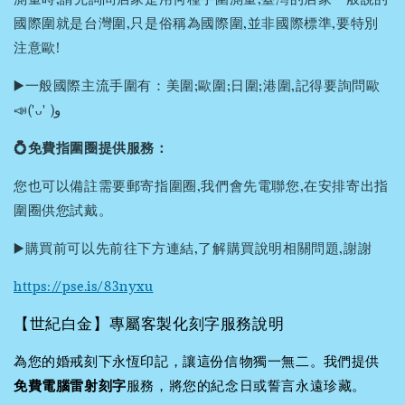
國際圍就是台灣圍,只是俗稱為國際圍,並非國際標準,要特別
注意歐!
▶️一般國際主流手圍有：美圍;歐圍;日圍;港圍,記得要詢問歐
📣('ᴗ' )و
💍免費指圍圈提供服務：
您也可以備註需要郵寄指圍圈,我們會先電聯您,在安排寄出指
圍圈供您試戴。
▶️購買前可以先前往下方連結,了解購買說明相關問題,謝謝
https://pse.is/83nyxu
【世紀白金】專屬客製化刻字服務說明
為您的婚戒刻下永恆印記，讓這份信物獨一無二。我們提供
免費電腦雷射刻字
服務，將您的紀念日或誓言永遠珍藏。