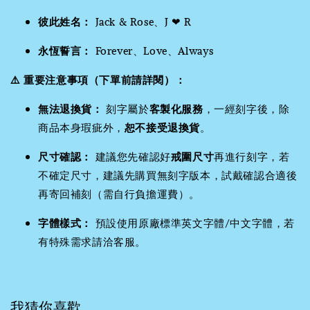
彼此姓名：
Jack & Rose、J ❤ R
永恆誓言：
Forever、Love、Always
⚠️ 重要注意事項（下單前請詳閱）：
無法退換貨：
刻字屬於
客製化服務
，一經刻字後，除
商品本身瑕疵外，
恕不接受退換貨
。
尺寸確認：
建議您先確認好
戒圍尺寸
再進行刻字，若
不確定尺寸，建議先購買無刻字版本，試戴確認合適後
再寄回補刻（需自行負擔運費）。
字體樣式：
預設使用原廠標準英文字體/中文字體，若
有特殊需求請洽客服。
我猜你喜歡