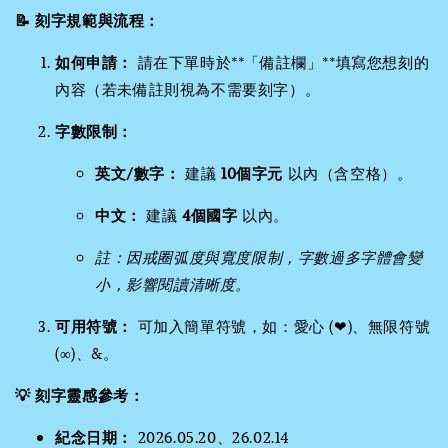
📝 刻字規範與流程：
如何申請：
請在下單時於**「備註欄」**填寫您想刻的
內容（若未備註則視為不需要刻字）。
字數限制：
英文/數字：
建議
10個字元
以內（含空格）。
中文：
建議
4個國字
以內。
註：因戒圈弧度與寬度限制，字數過多字體會變
小，影響閱讀清晰度。
可用符號：
可加入簡單符號，如：愛心 (❤)、無限符號
(∞)、&。
💡 刻字靈感參考：
紀念日期：
2026.05.20、26.02.14