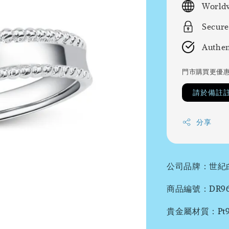
Worldw
Secure
Authen
門市購買更優
請於備註
分享
公司品牌：世紀
商品編號：DR96
貴金屬材質：Pt95