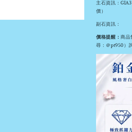
主石資訊：GI
價）
副石資訊：
價格提醒：
商品
尋：＠pt95