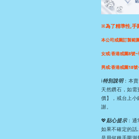
※為了精準性,手
本公司戒圍訂製範
女戒:香港戒圍8號~
男戒:香港戒圍18號
ℹ️
特別說明
：本賣
天然鑽石，如需
價】，戒台上小
謝。
💖
貼心提示
：通
如果不確定的話
是用何種手圍測