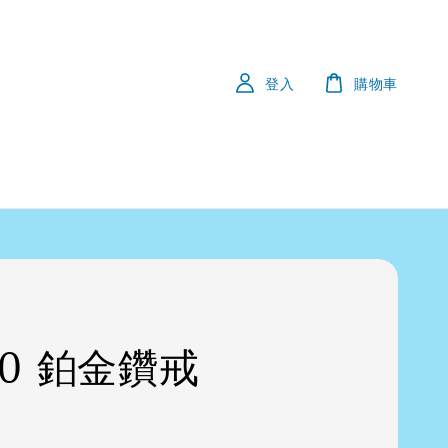
登入
購物車
50 鉑金鑽戒