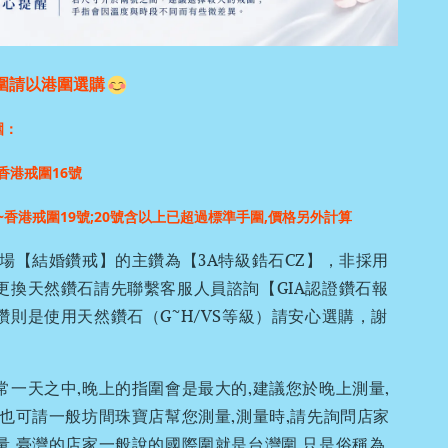
圍請以港圍選購
圍：
香港戒圍16號
~香港戒圍19號;
20號含以上已超過標準手圍,價格另外計算
場【結婚鑽戒】的主鑽為【3A特級鋯石CZ】，非採用
更換天然鑽石請先聯繫客服人員諮詢【GIA認證鑽石報
鑽則是使用天然鑽石（G~H/VS等級）請安心選購，謝
常一天之中,晚上的指圍會是最大的,建議您於晚上測量,
,也可請一般坊間珠寶店幫您測量,測量時,請先詢問店家
量,臺灣的店家一般說的國際圍就是台灣圍,只是俗稱為