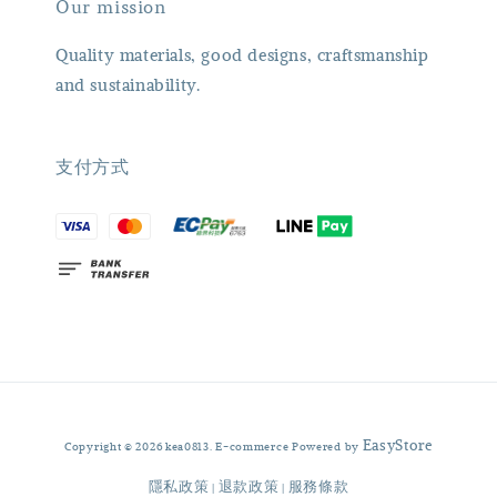
Our mission
Quality materials, good designs, craftsmanship
and sustainability.
支付方式
EasyStore
Copyright © 2026 kea0813. E-commerce Powered by
隱私政策
退款政策
服務條款
|
|