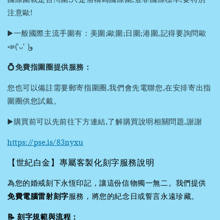
注意歐!
▶️一般國際主流手圍有：美圍;歐圍;日圍;港圍,記得要詢問歐
📣('ᴗ' )و
💍免費指圍圈提供服務：
您也可以備註需要郵寄指圍圈,我們會先電聯您,在安排寄出指
圍圈供您試戴。
▶️購買前可以先前往下方連結,了解購買說明相關問題,謝謝
https://pse.is/83nyxu
【世紀白金】專屬客製化刻字服務說明
為您的婚戒刻下永恆印記，讓這份信物獨一無二。我們提供
免費電腦雷射刻字
服務，將您的紀念日或誓言永遠珍藏。
📝 刻字規範與流程：