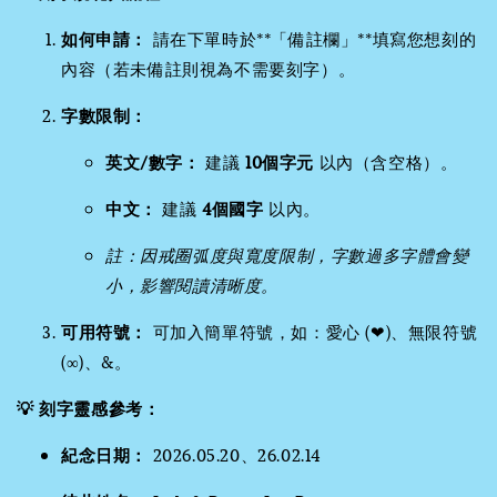
如何申請：
請在下單時於**「備註欄」**填寫您想刻的
內容（若未備註則視為不需要刻字）。
字數限制：
英文/數字：
建議
10個字元
以內（含空格）。
中文：
建議
4個國字
以內。
註：因戒圈弧度與寬度限制，字數過多字體會變
小，影響閱讀清晰度。
可用符號：
可加入簡單符號，如：愛心 (❤)、無限符號
(∞)、&。
💡 刻字靈感參考：
紀念日期：
2026.05.20、26.02.14