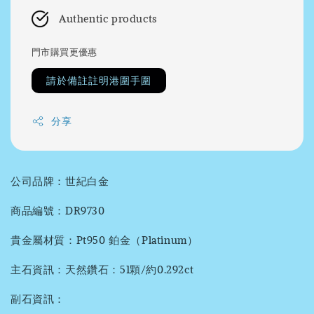
Authentic products
門市購買更優惠
請於備註註明港圍手圍
分享
公司品牌：世紀白金
商品編號：DR9730
貴金屬材質：Pt950 鉑金（Platinum）
主石資訊：天然鑽石：51顆/約0.292ct
副石資訊：