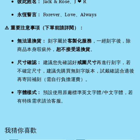
彼此姓名：
Jack & Rose、J ❤ R
永恆誓言：
Forever、Love、Always
⚠️ 重要注意事項（下單前請詳閱）：
無法退換貨：
刻字屬於
客製化服務
，一經刻字後，除
商品本身瑕疵外，
恕不接受退換貨
。
尺寸確認：
建議您先確認好
戒圍尺寸
再進行刻字，若
不確定尺寸，建議先購買無刻字版本，試戴確認合適後
再寄回補刻（需自行負擔運費）。
字體樣式：
預設使用原廠標準英文字體/中文字體，若
有特殊需求請洽客服。
我猜你喜歡