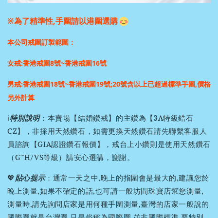
※為了精準性,手圍請以港圍選購
本公司戒圍訂製範圍：
女戒:香港戒圍8號~香港戒圍16號
男戒:香港戒圍18號~香港戒圍19號;
20號含以上已超過標準手圍,價格
另外計算
ℹ️
特別說明
：本賣場【結婚鑽戒】的主鑽為【3A特級鋯石
CZ】，非採用天然鑽石，如需更換天然鑽石請先聯繫客服人
員諮詢【GIA認證鑽石報價】，戒台上小鑽則是使用天然鑽石
（G~H/VS等級）請安心選購，謝謝。
💖
貼心提示
：通常一天之中,晚上的指圍會是最大的,建議您於
晚上測量,如果不確定的話,也可請一般坊間珠寶店幫您測量,
測量時,請先詢問店家是用何種手圍測量,臺灣的店家一般說的
國際圍就是台灣圍,只是俗稱為國際圍,並非國際標準,要特別