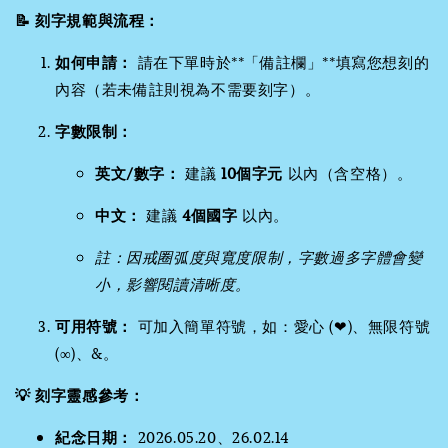
📝 刻字規範與流程：
如何申請：
請在下單時於**「備註欄」**填寫您想刻的
內容（若未備註則視為不需要刻字）。
字數限制：
英文/數字：
建議
10個字元
以內（含空格）。
中文：
建議
4個國字
以內。
註：因戒圈弧度與寬度限制，字數過多字體會變
小，影響閱讀清晰度。
可用符號：
可加入簡單符號，如：愛心 (❤)、無限符號
(∞)、&。
💡 刻字靈感參考：
紀念日期：
2026.05.20、26.02.14