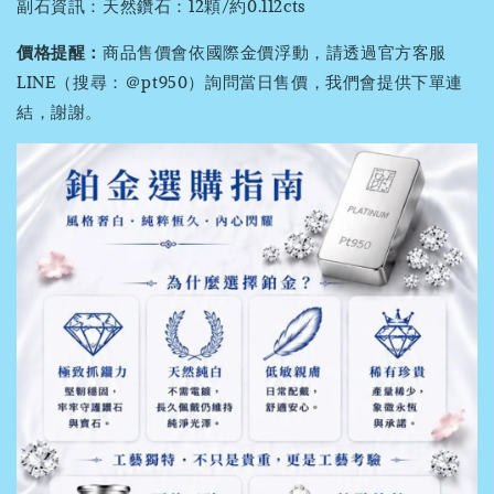
副石資訊：天然鑽石：12顆/約0.112cts
價格提醒：
商品售價會依國際金價浮動，請透過官方客服
LINE（搜尋：＠pt950）詢問當日售價，我們會提供下單連
結，謝謝。