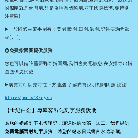
國際圍就是台灣圍,只是俗稱為國際圍,並非國際標準,要特別
注意歐!
▶️一般國際主流手圍有：美圍;歐圍;日圍;港圍,記得要詢問歐
📣('ᴗ' )و
💍免費指圍圈提供服務：
您也可以備註需要郵寄指圍圈,我們會先電聯您,在安排寄出指
圍圈供您試戴。
▶️購買前可以先前往下方連結,了解購買說明相關問題,謝謝
https://pse.is/83nyxu
【世紀白金】專屬客製化刻字服務說明
為您的婚戒刻下永恆印記，讓這份信物獨一無二。我們提供
免費電腦雷射刻字
服務，將您的紀念日或誓言永遠珍藏。