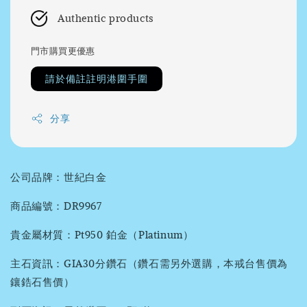
Authentic products
門市購買更優惠
請於備註註明港圍手圍
分享
公司品牌：世紀白金
商品編號：DR9967
貴金屬材質：Pt950 鉑金（Platinum）
主石資訊：GIA30分鑽石（鑽石需另外選購，本戒台售價為
鑲鋯石售價）