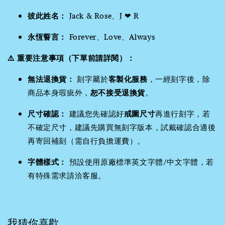
彼此姓名：
Jack & Rose、J ❤ R
永恆誓言：
Forever、Love、Always
⚠️ 重要注意事項（下單前請詳閱）：
無法退換貨：
刻字屬於
客製化服務
，一經刻字後，除
商品本身瑕疵外，
恕不接受退換貨
。
尺寸確認：
建議您先確認好
戒圍尺寸
再進行刻字，若
不確定尺寸，建議先購買無刻字版本，試戴確認合適後
再寄回補刻（需自行負擔運費）。
字體樣式：
預設使用原廠標準英文字體/中文字體，若
有特殊需求請洽客服。
我猜你喜歡