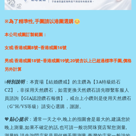
※為了精準性,手圍請以港圍選購
本公司戒圍訂製範圍：
女戒:香港戒圍8號~香港戒圍16號
男戒:香港戒圍18號~香港戒圍19號;
20號含以上已超過標準手圍,價格
另外計算
ℹ️
特別說明
：本賣場【結婚鑽戒】的主鑽為【3A特級鋯石
CZ】，非採用天然鑽石，如需更換天然鑽石請先聯繫客服人
員諮詢【GIA認證鑽石報價】，戒台上小鑽則是使用天然鑽石
（G~H/VS等級）請安心選購，謝謝。
💖
貼心提示
：通常一天之中,晚上的指圍會是最大的,建議您於
晚上測量,如果不確定的話,也可請一般坊間珠寶店幫您測量,
測量時,請先詢問店家是用何種手圍測量,臺灣的店家一般說的