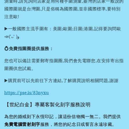
測量時,請先詢問店家是用何種手圍測量,臺灣的店家一般說的
國際圍就是台灣圍,只是俗稱為國際圍,並非國際標準,要特別
注意歐!
▶️一般國際主流手圍有：美圍;歐圍;日圍;港圍,記得要詢問歐
📣('ᴗ' )و
💍免費指圍圈提供服務：
您也可以備註需要郵寄指圍圈,我們會先電聯您,在安排寄出指
圍圈供您試戴。
▶️購買前可以先前往下方連結,了解購買說明相關問題,謝謝
https://pse.is/83nyxu
【世紀白金】專屬客製化刻字服務說明
為您的婚戒刻下永恆印記，讓這份信物獨一無二。我們提供
免費電腦雷射刻字
服務，將您的紀念日或誓言永遠珍藏。