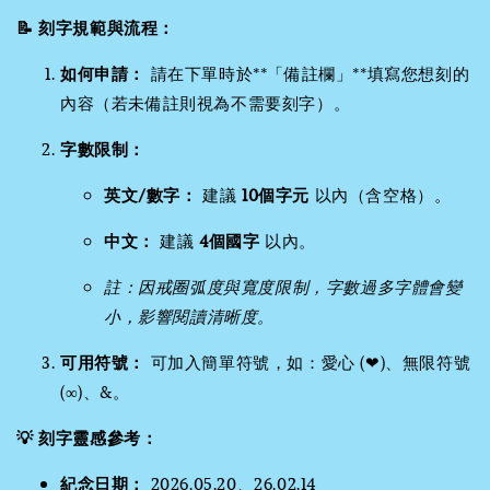
📝 刻字規範與流程：
如何申請：
請在下單時於**「備註欄」**填寫您想刻的
內容（若未備註則視為不需要刻字）。
字數限制：
英文/數字：
建議
10個字元
以內（含空格）。
中文：
建議
4個國字
以內。
註：因戒圈弧度與寬度限制，字數過多字體會變
小，影響閱讀清晰度。
可用符號：
可加入簡單符號，如：愛心 (❤)、無限符號
(∞)、&。
💡 刻字靈感參考：
紀念日期：
2026.05.20、26.02.14