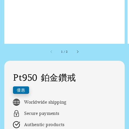
1
/
2
Pt950 鉑金鑽戒
優惠
Worldwide shipping
Secure payments
Authentic products