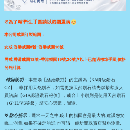
※為了精準性,手圍請以港圍選購
本公司戒圍訂製範圍：
女戒:香港戒圍8號~香港戒圍16號
男戒:香港戒圍18號~香港戒圍19號;
20號含以上已超過標準手圍,價格
另外計算
ℹ️
特別說明
：本賣場【結婚鑽戒】的主鑽為【3A特級鋯石
CZ】，非採用天然鑽石，如需更換天然鑽石請先聯繫客服人
員諮詢【GIA認證鑽石報價】，戒台上小鑽則是使用天然鑽石
（G~H/VS等級）請安心選購，謝謝。
💖
貼心提示
：通常一天之中,晚上的指圍會是最大的,建議您於
晚上測量,如果不確定的話,也可請一般坊間珠寶店幫您測量,