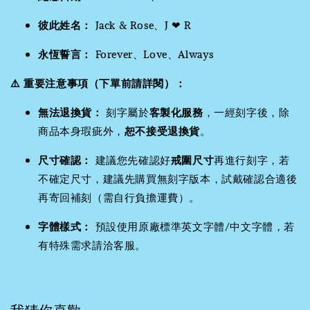
彼此姓名：
Jack & Rose、J ❤ R
永恆誓言：
Forever、Love、Always
⚠️ 重要注意事項（下單前請詳閱）：
無法退換貨：
刻字屬於
客製化服務
，一經刻字後，除
商品本身瑕疵外，
恕不接受退換貨
。
尺寸確認：
建議您先確認好
戒圍尺寸
再進行刻字，若
不確定尺寸，建議先購買無刻字版本，試戴確認合適後
再寄回補刻（需自行負擔運費）。
字體樣式：
預設使用原廠標準英文字體/中文字體，若
有特殊需求請洽客服。