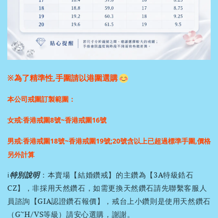
※為了精準性,手圍請以港圍選購
本公司戒圍訂製範圍：
女戒:香港戒圍8號~香港戒圍16號
男戒:香港戒圍18號~香港戒圍19號;
20號含以上已超過標準手圍,價格
另外計算
ℹ️
特別說明
：本賣場【結婚鑽戒】的主鑽為【3A特級鋯石
CZ】，非採用天然鑽石，如需更換天然鑽石請先聯繫客服人
員諮詢【GIA認證鑽石報價】，戒台上小鑽則是使用天然鑽石
（G~H/VS等級）請安心選購，謝謝。