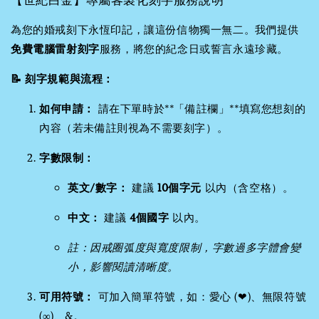
【世紀白金】專屬客製化刻字服務說明
為您的婚戒刻下永恆印記，讓這份信物獨一無二。我們提供
免費電腦雷射刻字
服務，將您的紀念日或誓言永遠珍藏。
📝 刻字規範與流程：
如何申請：
請在下單時於**「備註欄」**填寫您想刻的
內容（若未備註則視為不需要刻字）。
字數限制：
英文/數字：
建議
10個字元
以內（含空格）。
中文：
建議
4個國字
以內。
註：因戒圈弧度與寬度限制，字數過多字體會變
小，影響閱讀清晰度。
可用符號：
可加入簡單符號，如：愛心 (❤)、無限符號
(∞)、&。