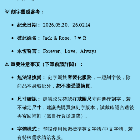
💡 刻字靈感參考：
紀念日期：
2026.05.20、26.02.14
彼此姓名：
Jack & Rose、J ❤ R
永恆誓言：
Forever、Love、Always
⚠️ 重要注意事項（下單前請詳閱）：
無法退換貨：
刻字屬於
客製化服務
，一經刻字後，除
商品本身瑕疵外，
恕不接受退換貨
。
尺寸確認：
建議您先確認好
戒圍尺寸
再進行刻字，若
不確定尺寸，建議先購買無刻字版本，試戴確認合適後
再寄回補刻（需自行負擔運費）。
字體樣式：
預設使用原廠標準英文字體/中文字體，若
有特殊需求請洽客服。