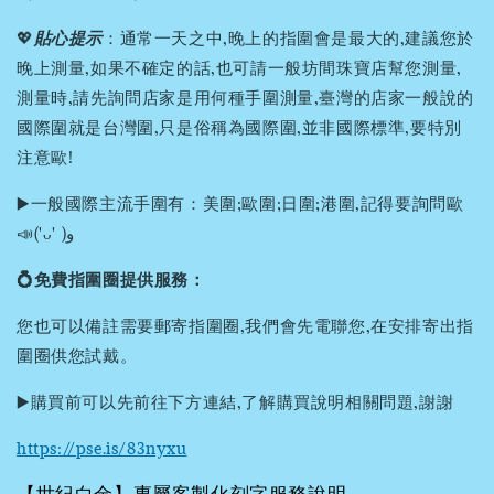
💖
貼心提示
：通常一天之中,晚上的指圍會是最大的,建議您於
晚上測量,如果不確定的話,也可請一般坊間珠寶店幫您測量,
測量時,請先詢問店家是用何種手圍測量,臺灣的店家一般說的
國際圍就是台灣圍,只是俗稱為國際圍,並非國際標準,要特別
注意歐!
▶️一般國際主流手圍有：美圍;歐圍;日圍;港圍,記得要詢問歐
📣('ᴗ' )و
💍免費指圍圈提供服務：
您也可以備註需要郵寄指圍圈,我們會先電聯您,在安排寄出指
圍圈供您試戴。
▶️購買前可以先前往下方連結,了解購買說明相關問題,謝謝
https://pse.is/83nyxu