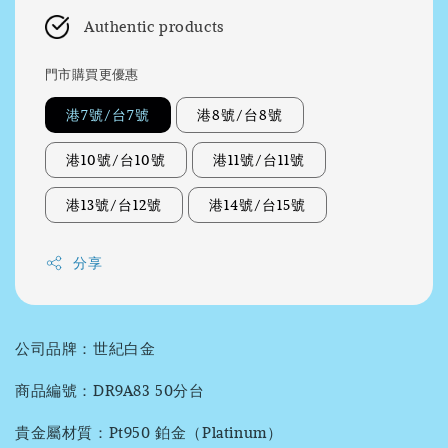
Authentic products
門市購買更優惠
港7號/台7號
港8號/台8號
港10號/台10號
港11號/台11號
港13號/台12號
港14號/台15號
分享
公司品牌：世紀白金
商品編號：DR9A83 50分台
貴金屬材質：Pt950 鉑金（Platinum）