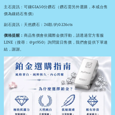
主石資訊：可鑲GIA50分鑽石（鑽石需另外選購，本戒台售
價為鑲鋯石售價）
副石資訊：天然鑽石：26顆/約0.126cts
價格提醒：
商品售價會依國際金價浮動，請透過官方客服
LINE（搜尋：＠pt950）詢問當日售價，我們會提供下單連
結，謝謝。